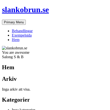
Skip
slankobrun.se
to
content
Primary Menu
Behandlingar
Exempelsida
Hem
You are awesome
Salong S & B
Hem
Arkiv
Inga arkiv att visa.
Kategorier
Inga kategorier